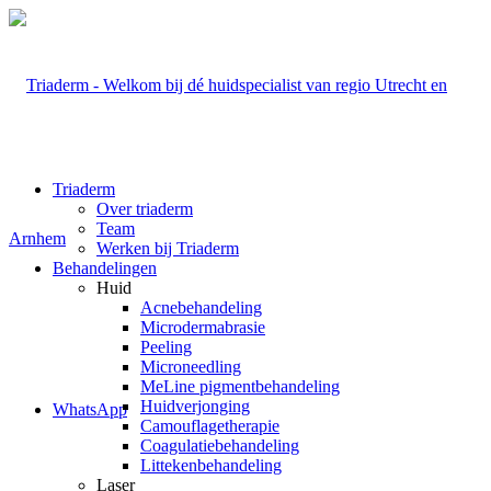
Triaderm
Over triaderm
Team
Werken bij Triaderm
Behandelingen
Huid
Acnebehandeling
Microdermabrasie
Peeling
Microneedling
MeLine pigmentbehandeling
Huidverjonging
WhatsApp
Camouflagetherapie
Coagulatiebehandeling
Littekenbehandeling
Laser