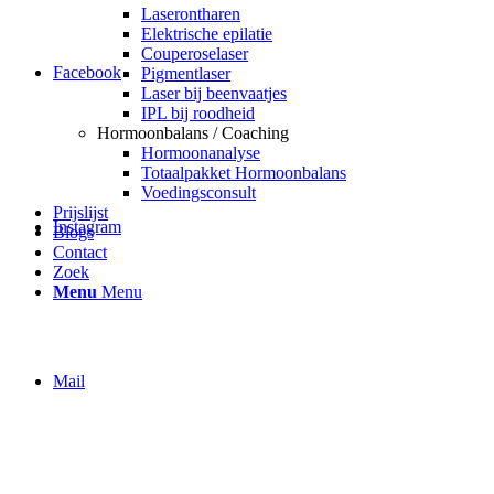
Laserontharen
Elektrische epilatie
Couperoselaser
Facebook
Pigmentlaser
Laser bij beenvaatjes
IPL bij roodheid
Hormoonbalans / Coaching
Hormoonanalyse
Totaalpakket Hormoonbalans
Voedingsconsult
Prijslijst
Instagram
Blogs
Contact
Zoek
Menu
Menu
Mail